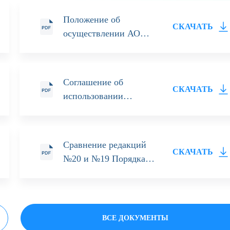
Положение об
СКАЧАТЬ
осуществлении АО
ИФК «Солид»
контроля за
деятельностью по
Соглашение об
доверительному
СКАЧАТЬ
использовании
управлению
информационной
системы Личный
кабинет
Сравнение редакций
СКАЧАТЬ
№20 и №19 Порядка
определения
инвестиционного
профиля Учредителя
правления
ВСЕ ДОКУМЕНТЫ