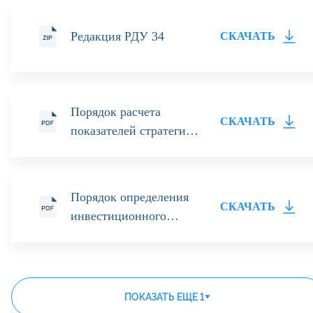
Редакция РДУ 34
СКАЧАТЬ
Порядок расчета
СКАЧАТЬ
показателей стратегий
доверительного
управления,
предусмотренных
Порядок определения
Регламентом
СКАЧАТЬ
инвестиционного
осуществления АО
профиля Учредителя
ИФК «Солид»
управления (редакция
деятельности по
№ 20)
управлению ценными
ПОКАЗАТЬ ЕЩЕ 1
бумагами (редакция 3)