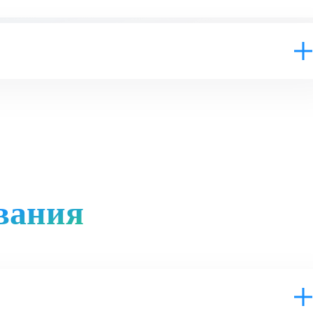
вания