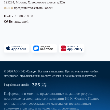
125284, Москва, Хорошевское шоссе, д.32А
ещё 9
представительств по России
Пн-Пт
10:00 - 19:00
Сб-Вс
выходной
© 2026 АО ИФК «Солид». Все права защищены. При использовании любых
материалов, опубликованных на сайте, ссылка на solidinvest.ru обязательна.
Разработка и дизайн
Информация и мнения, представленные на данном ресурсе,
подготовлены специалистами компании ИФК «Солид». Полное
или частичное предоставление материалов третьим лицам
возможно в случаях и на условиях, определенных