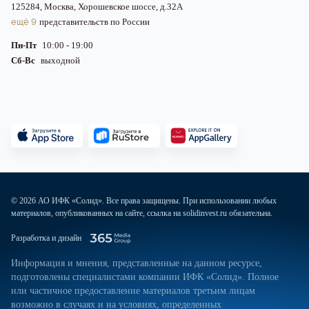
125284, Москва, Хорошевское шоссе, д.32А
ещё 9
представительств по России
Пн-Пт
10:00 - 19:00
Сб-Вс
выходной
© 2026 АО ИФК «Солид». Все права защищены. При использовании любых
материалов, опубликованных на сайте, ссылка на solidinvest.ru обязательна.
Разработка и дизайн
Информация и мнения, представленные на данном ресурсе,
подготовлены специалистами компании ИФК «Солид». Полное
или частичное предоставление материалов третьим лицам
возможно в случаях и на условиях, определенных