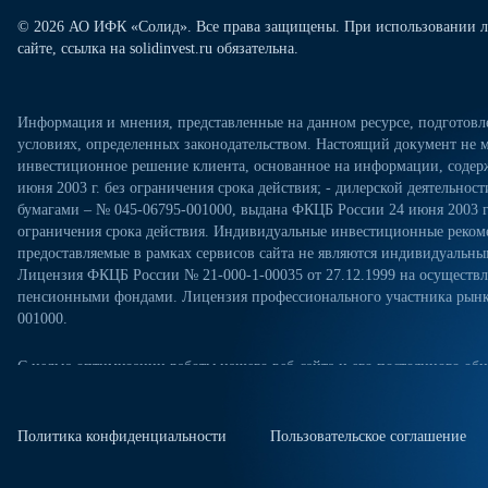
© 2026 АО ИФК «Солид». Все права защищены. При использовании л
сайте, ссылка на solidinvest.ru обязательна.
Информация и мнения, представленные на данном ресурсе, подготов
условиях, определенных законодательством. Настоящий документ не м
инвестиционное решение клиента, основанное на информации, содерж
июня 2003 г. без ограничения срока действия; - дилерской деятельно
бумагами – № 045-06795-001000, выдана ФКЦБ России 24 июня 2003 г.
ограничения срока действия. Индивидуальные инвестиционные рекоме
предоставляемые в рамках сервисов сайта не являются индивидуал
Лицензия ФКЦБ России № 21-000-1-00035 от 27.12.1999 на осущест
пенсионными фондами. Лицензия профессионального участника рынка
001000.
С целью оптимизации работы нашего веб-сайта и его постоянного обн
посещениях настоящего веб-сайта. Продолжая использовать наш веб-са
«Политикой конфиденциальности» в отношении обработки персональн
сайте. Куки-файлы — это небольшие файлы, которые сохраняются на ж
Политика конфиденциальности
Пользовательское соглашение
куки-файлы, измените настройки браузера.