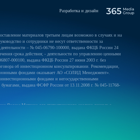
Разработка и дизайн
ставление материалов третьим лицам возможно в случаях и на
уководство и сотрудники не несут ответственности за
 деятельности – № 045-06790-100000, выдана ФКЦБ России 24
ничения срока действия; - деятельности по управлению ценными
06807-000100, выдана ФКЦБ России 27 июня 2003 г. без
оговора об инвестиционном консультировании. Рекомендации,
тиционными фондами оказывает АО «СОЛИД Менеджмент».
и инвестиционными фондами и негосударственными
умагами, выдана ФСФР России от 13.11.2008 г. № 045-11768-
ис Яндекс.Метрика для статистического анализа данных о
 и на обработку своих персональных данных в соответствии с
ниями к защите персональных данных обрабатываемых на нашем
ещение сайта более удобным. Если вы не хотите использовать