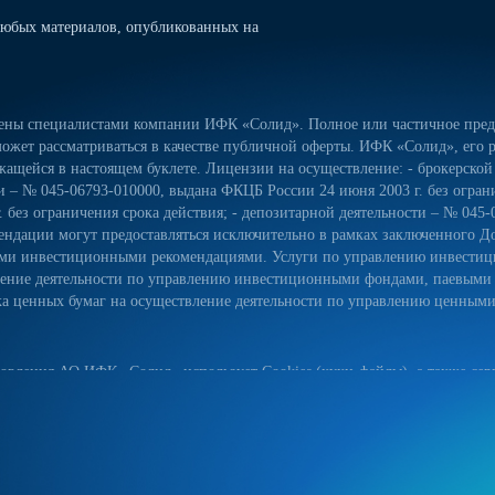
юбых материалов, опубликованных на
лены специалистами компании ИФК «Солид». Полное или частичное предо
ожет рассматриваться в качестве публичной оферты. ИФК «Солид», его р
ащейся в настоящем буклете. Лицензии на осуществление: - брокерской
сти – № 045-06793-010000, выдана ФКЦБ России 24 июня 2003 г. без огра
 без ограничения срока действия; - депозитарной деятельности – № 045-
ндации могут предоставляться исключительно в рамках заключенного Д
ьными инвестиционными рекомендациями. Услуги по управлению инвес
вление деятельности по управлению инвестиционными фондами, паевым
 ценных бумаг на осуществление деятельности по управлению ценными б
овления АО ИФК «Солид» использует Cookies (куки-файлы), а также серв
йт, вы соглашаетесь на использование куки-файлов, указанного сервиса
ых данных на сайте, а также с реализуемыми АО ИФК «Солид» требова
естком диске вашего устройства. Они облегчают навигацию и делают пос