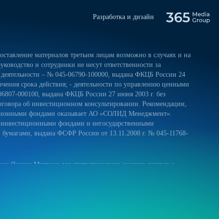
Разработка и дизайн
ставление материалов третьим лицам возможно в случаях и на
уководство и сотрудники не несут ответственности за
 деятельности – № 045-06790-100000, выдана ФКЦБ России 24
ничения срока действия; - деятельности по управлению ценными
06807-000100, выдана ФКЦБ России 27 июня 2003 г. без
оговора об инвестиционном консультировании. Рекомендации,
тиционными фондами оказывает АО «СОЛИД Менеджмент».
и инвестиционными фондами и негосударственными
умагами, выдана ФСФР России от 13.11.2008 г. № 045-11768-
ис Яндекс.Метрика для статистического анализа данных о
 и на обработку своих персональных данных в соответствии с
ниями к защите персональных данных обрабатываемых на нашем
ещение сайта более удобным. Если вы не хотите использовать