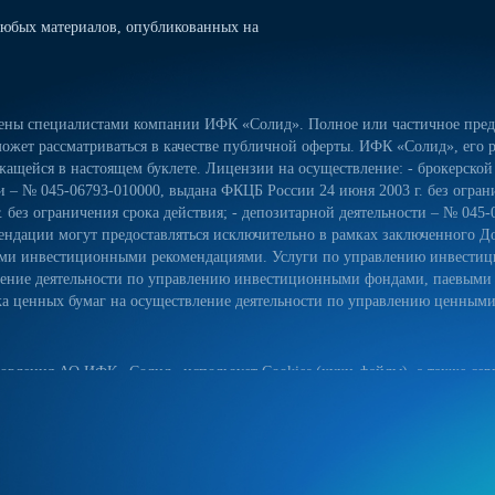
юбых материалов, опубликованных на
лены специалистами компании ИФК «Солид». Полное или частичное предо
ожет рассматриваться в качестве публичной оферты. ИФК «Солид», его р
ащейся в настоящем буклете. Лицензии на осуществление: - брокерской
сти – № 045-06793-010000, выдана ФКЦБ России 24 июня 2003 г. без огра
 без ограничения срока действия; - депозитарной деятельности – № 045-
ндации могут предоставляться исключительно в рамках заключенного Д
ьными инвестиционными рекомендациями. Услуги по управлению инвес
вление деятельности по управлению инвестиционными фондами, паевым
 ценных бумаг на осуществление деятельности по управлению ценными б
овления АО ИФК «Солид» использует Cookies (куки-файлы), а также серв
йт, вы соглашаетесь на использование куки-файлов, указанного сервиса
ых данных на сайте, а также с реализуемыми АО ИФК «Солид» требова
естком диске вашего устройства. Они облегчают навигацию и делают пос