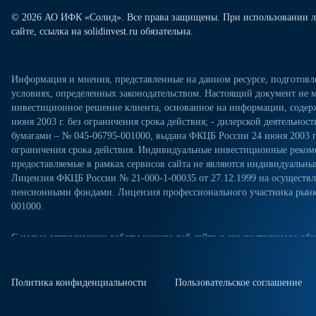
© 2026 АО ИФК «Солид». Все права защищены. При использовании л
сайте, ссылка на solidinvest.ru обязательна.
Информация и мнения, представленные на данном ресурсе, подготов
условиях, определенных законодательством. Настоящий документ не м
инвестиционное решение клиента, основанное на информации, содерж
июня 2003 г. без ограничения срока действия; - дилерской деятельно
бумагами – № 045-06795-001000, выдана ФКЦБ России 24 июня 2003 г.
ограничения срока действия. Индивидуальные инвестиционные рекоме
предоставляемые в рамках сервисов сайта не являются индивидуал
Лицензия ФКЦБ России № 21-000-1-00035 от 27.12.1999 на осущест
пенсионными фондами. Лицензия профессионального участника рынка
001000.
С целью оптимизации работы нашего веб-сайта и его постоянного обн
посещениях настоящего веб-сайта. Продолжая использовать наш веб-са
«Политикой конфиденциальности» в отношении обработки персональн
сайте. Куки-файлы — это небольшие файлы, которые сохраняются на ж
Политика конфиденциальности
Пользовательское соглашение
куки-файлы, измените настройки браузера.