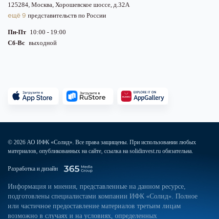
125284, Москва, Хорошевское шоссе, д.32А
ещё 9
представительств по России
Пн-Пт
10:00 - 19:00
Сб-Вс
выходной
© 2026 АО ИФК «Солид». Все права защищены. При использовании любых
материалов, опубликованных на сайте, ссылка на solidinvest.ru обязательна.
Разработка и дизайн
Информация и мнения, представленные на данном ресурсе,
подготовлены специалистами компании ИФК «Солид». Полное
или частичное предоставление материалов третьим лицам
возможно в случаях и на условиях, определенных