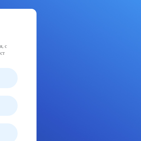
я, с
ст