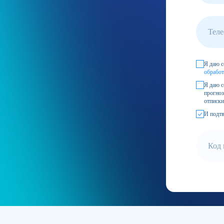
Тел
Я даю с
обработ
Я даю с
прогноз
отписки
И подтв
Код 