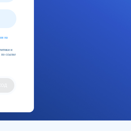
ия на
литики и
 по ссылке
КОД