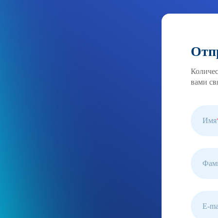
Отп
Количес
вами св
Имя
Фам
E-ma