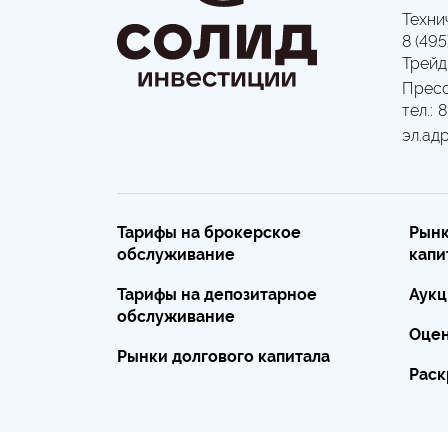
Техни
8 (495
Трейд
Пресс
тел.:
8
эл.адр
Тарифы на брокерское
Рынк
обслуживание
капи
Тарифы на депозитарное
Аукц
обслуживание
Оце
Рынки долгового капитала
Раск