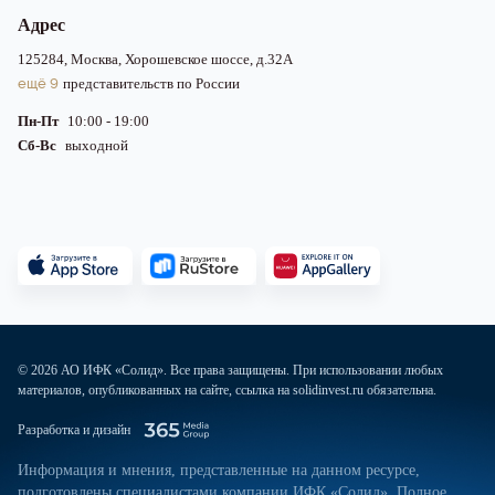
Адрес
125284, Москва, Хорошевское шоссе, д.32А
ещё 9
представительств по России
Пн-Пт
10:00 - 19:00
Сб-Вс
выходной
© 2026 АО ИФК «Солид». Все права защищены. При использовании любых
материалов, опубликованных на сайте, ссылка на solidinvest.ru обязательна.
Разработка и дизайн
Информация и мнения, представленные на данном ресурсе,
подготовлены специалистами компании ИФК «Солид». Полное