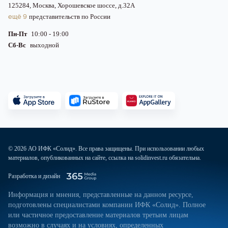
125284, Москва, Хорошевское шоссе, д.32А
ещё 9
представительств по России
Пн-Пт
10:00 - 19:00
Сб-Вс
выходной
© 2026 АО ИФК «Солид». Все права защищены. При использовании любых
материалов, опубликованных на сайте, ссылка на solidinvest.ru обязательна.
Разработка и дизайн
Информация и мнения, представленные на данном ресурсе,
подготовлены специалистами компании ИФК «Солид». Полное
или частичное предоставление материалов третьим лицам
возможно в случаях и на условиях, определенных