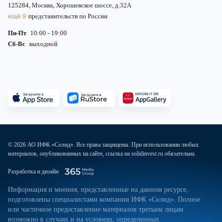
125284, Москва, Хорошевское шоссе, д.32А
ещё 9
представительств по России
Пн-Пт
10:00 - 19:00
Сб-Вс
выходной
© 2026 АО ИФК «Солид». Все права защищены. При использовании любых
материалов, опубликованных на сайте, ссылка на solidinvest.ru обязательна.
Разработка и дизайн
Информация и мнения, представленные на данном ресурсе,
подготовлены специалистами компании ИФК «Солид». Полное
или частичное предоставление материалов третьим лицам
возможно в случаях и на условиях, определенных