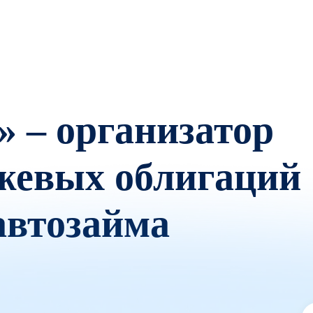
 – организатор
жевых облигаций
автозайма