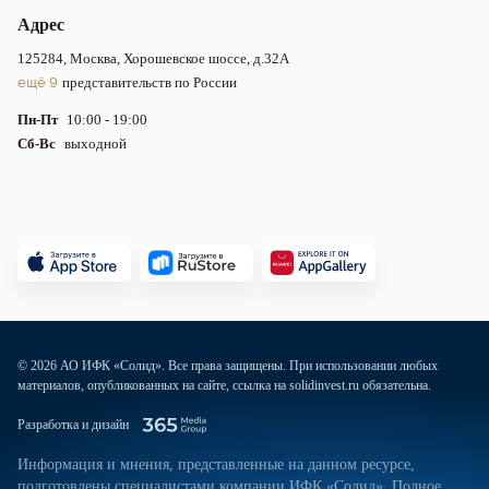
Адрес
125284, Москва, Хорошевское шоссе, д.32А
ещё 9
представительств по России
Пн-Пт
10:00 - 19:00
Сб-Вс
выходной
© 2026 АО ИФК «Солид». Все права защищены. При использовании любых
материалов, опубликованных на сайте, ссылка на solidinvest.ru обязательна.
Разработка и дизайн
Информация и мнения, представленные на данном ресурсе,
подготовлены специалистами компании ИФК «Солид». Полное