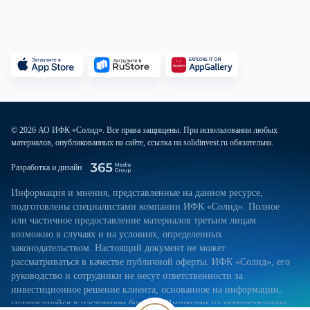
© 2026 АО ИФК «Солид». Все права защищены. При использовании любых
материалов, опубликованных на сайте, ссылка на solidinvest.ru обязательна.
Разработка и дизайн
Информация и мнения, представленные на данном ресурсе,
подготовлены специалистами компании ИФК «Солид». Полное
или частичное предоставление материалов третьим лицам
возможно в случаях и на условиях, определенных
законодательством. Настоящий документ не может
рассматриваться в качестве публичной оферты. ИФК «Солид», его
руководство и сотрудники не несут ответственности за
инвестиционное решение клиента, основанное на информации,
содержащейся в настоящем буклете. Лицензии на осуществление: