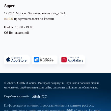
Адрес
125284, Москва, Хорошевское шоссе, д.32А
ещё 9
представительств по России
Пн-Пт
10:00 - 19:00
Сб-Вс
выходной
© 2026 АО ИФК «Солид». Все права защищены. При использовании любых
материалов, опубликованных на сайте, ссылка на solidinvest.ru обязательна.
Разработка и дизайн
Информация и мнения, представленные на данном ресурсе,
подготовлены специалистами компании ИФК «Солид». Полное