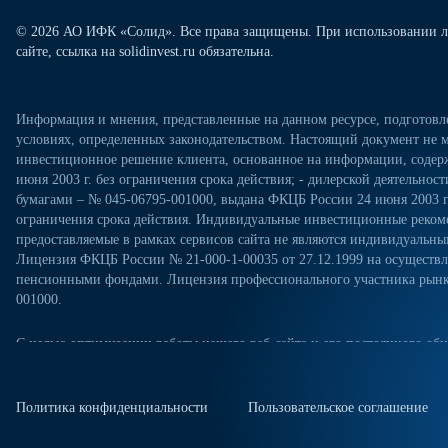
© 2026 АО ИФК «Солид». Все права защищены. При использовании л
сайте, ссылка на solidinvest.ru обязательна.
Информация и мнения, представленные на данном ресурсе, подготов
условиях, определенных законодательством. Настоящий документ не м
инвестиционное решение клиента, основанное на информации, содерж
июня 2003 г. без ограничения срока действия; - дилерской деятельно
бумагами – № 045-06795-001000, выдана ФКЦБ России 24 июня 2003 г.
ограничения срока действия. Индивидуальные инвестиционные рекоме
предоставляемые в рамках сервисов сайта не являются индивидуал
Лицензия ФКЦБ России № 21-000-1-00035 от 27.12.1999 на осущест
пенсионными фондами. Лицензия профессионального участника рынка
001000.
С целью оптимизации работы нашего веб-сайта и его постоянного обн
посещениях настоящего веб-сайта. Продолжая использовать наш веб-са
«Политикой конфиденциальности» в отношении обработки персональн
сайте. Куки-файлы — это небольшие файлы, которые сохраняются на ж
Политика конфиденциальности
Пользовательское соглашение
куки-файлы, измените настройки браузера.