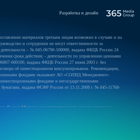
Разработка и дизайн
ставление материалов третьим лицам возможно в случаях и на
уководство и сотрудники не несут ответственности за
 деятельности – № 045-06790-100000, выдана ФКЦБ России 24
ничения срока действия; - деятельности по управлению ценными
06807-000100, выдана ФКЦБ России 27 июня 2003 г. без
оговора об инвестиционном консультировании. Рекомендации,
тиционными фондами оказывает АО «СОЛИД Менеджмент».
и инвестиционными фондами и негосударственными
умагами, выдана ФСФР России от 13.11.2008 г. № 045-11768-
ис Яндекс.Метрика для статистического анализа данных о
 и на обработку своих персональных данных в соответствии с
ниями к защите персональных данных обрабатываемых на нашем
ещение сайта более удобным. Если вы не хотите использовать