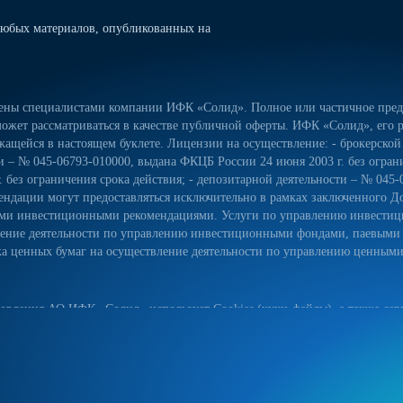
юбых материалов, опубликованных на
лены специалистами компании ИФК «Солид». Полное или частичное предо
ожет рассматриваться в качестве публичной оферты. ИФК «Солид», его р
ащейся в настоящем буклете. Лицензии на осуществление: - брокерской
сти – № 045-06793-010000, выдана ФКЦБ России 24 июня 2003 г. без огра
 без ограничения срока действия; - депозитарной деятельности – № 045-
ндации могут предоставляться исключительно в рамках заключенного Д
ьными инвестиционными рекомендациями. Услуги по управлению инвес
вление деятельности по управлению инвестиционными фондами, паевым
 ценных бумаг на осуществление деятельности по управлению ценными б
овления АО ИФК «Солид» использует Cookies (куки-файлы), а также серв
йт, вы соглашаетесь на использование куки-файлов, указанного сервиса
ых данных на сайте, а также с реализуемыми АО ИФК «Солид» требова
естком диске вашего устройства. Они облегчают навигацию и делают пос