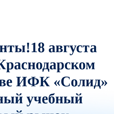
нты!18 августа
в Краснодарском
тве ИФК «Солид»
тный учебный