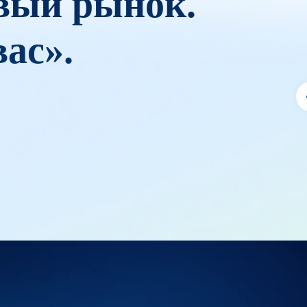
вый рынок.
ас».