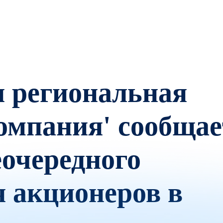
 региональная
омпания' сообщае
еочередного
 акционеров в