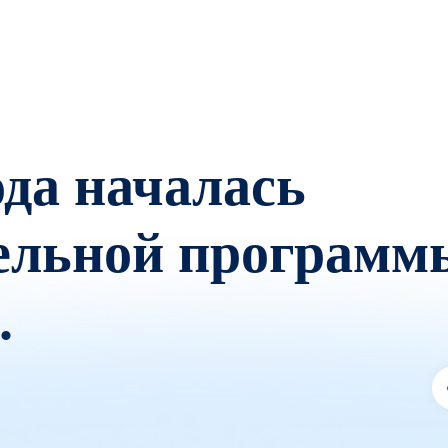
ода началась
сельной программ
.