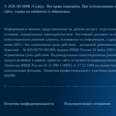
© 2026 АО ИФК «Солид». Все права защищены. При использовании л
сайте, ссылка на solidinvest.ru обязательна.
Информация и мнения, представленные на данном ресурсе, подготов
условиях, определенных законодательством. Настоящий документ не м
инвестиционное решение клиента, основанное на информации, содерж
июня 2003 г. без ограничения срока действия; - дилерской деятельно
бумагами – № 045-06795-001000, выдана ФКЦБ России 24 июня 2003 г.
ограничения срока действия. Индивидуальные инвестиционные рекоме
предоставляемые в рамках сервисов сайта не являются индивидуал
Лицензия ФКЦБ России № 21-000-1-00035 от 27.12.1999 на осущест
пенсионными фондами. Лицензия профессионального участника рынка
001000.
С целью оптимизации работы нашего веб-сайта и его постоянного обн
посещениях настоящего веб-сайта. Продолжая использовать наш веб-са
«Политикой конфиденциальности» в отношении обработки персональн
сайте. Куки-файлы — это небольшие файлы, которые сохраняются на ж
Политика конфиденциальности
Пользовательское соглашение
куки-файлы, измените настройки браузера.