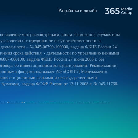
Разработка и дизайн
ставление материалов третьим лицам возможно в случаях и на
уководство и сотрудники не несут ответственности за
 деятельности – № 045-06790-100000, выдана ФКЦБ России 24
ничения срока действия; - деятельности по управлению ценными
06807-000100, выдана ФКЦБ России 27 июня 2003 г. без
оговора об инвестиционном консультировании. Рекомендации,
тиционными фондами оказывает АО «СОЛИД Менеджмент».
и инвестиционными фондами и негосударственными
умагами, выдана ФСФР России от 13.11.2008 г. № 045-11768-
ис Яндекс.Метрика для статистического анализа данных о
 и на обработку своих персональных данных в соответствии с
ниями к защите персональных данных обрабатываемых на нашем
ещение сайта более удобным. Если вы не хотите использовать