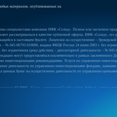
юбых материалов, опубликованных на
лены специалистами компании ИФК «Солид». Полное или частичное предо
ожет рассматриваться в качестве публичной оферты. ИФК «Солид», его р
ащейся в настоящем буклете. Лицензии на осуществление: - брокерской
сти – № 045-06793-010000, выдана ФКЦБ России 24 июня 2003 г. без огра
 без ограничения срока действия; - депозитарной деятельности – № 045-
ндации могут предоставляться исключительно в рамках заключенного Д
ьными инвестиционными рекомендациями. Услуги по управлению инвес
вление деятельности по управлению инвестиционными фондами, паевым
 ценных бумаг на осуществление деятельности по управлению ценными б
овления АО ИФК «Солид» использует Cookies (куки-файлы), а также серв
йт, вы соглашаетесь на использование куки-файлов, указанного сервиса
ых данных на сайте, а также с реализуемыми АО ИФК «Солид» требова
естком диске вашего устройства. Они облегчают навигацию и делают пос