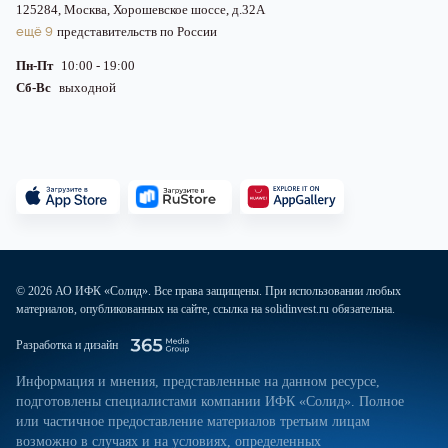
125284, Москва, Хорошевское шоссе, д.32А
ещё 9
представительств по России
Пн-Пт
10:00 - 19:00
Сб-Вс
выходной
© 2026 АО ИФК «Солид». Все права защищены. При использовании любых
материалов, опубликованных на сайте, ссылка на solidinvest.ru обязательна.
Разработка и дизайн
Информация и мнения, представленные на данном ресурсе,
подготовлены специалистами компании ИФК «Солид». Полное
или частичное предоставление материалов третьим лицам
возможно в случаях и на условиях, определенных