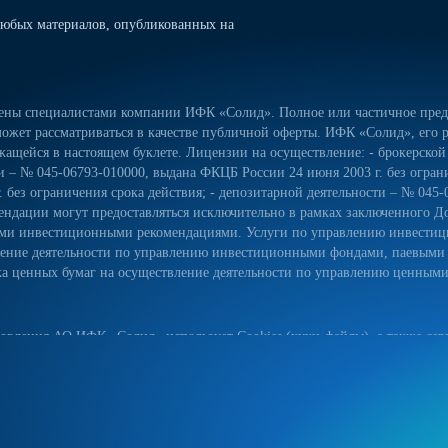
юбых материалов, опубликованных на
лены специалистами компании ИФК «Солид». Полное или частичное предо
ожет рассматриваться в качестве публичной оферты. ИФК «Солид», его р
ащейся в настоящем буклете. Лицензии на осуществление: - брокерской
сти – № 045-06793-010000, выдана ФКЦБ России 24 июня 2003 г. без огра
 без ограничения срока действия; - депозитарной деятельности – № 045-
ндации могут предоставляться исключительно в рамках заключенного Д
ьными инвестиционными рекомендациями. Услуги по управлению инвес
вление деятельности по управлению инвестиционными фондами, паевым
 ценных бумаг на осуществление деятельности по управлению ценными б
овления АО ИФК «Солид» использует Cookies (куки-файлы), а также серв
йт, вы соглашаетесь на использование куки-файлов, указанного сервиса
ых данных на сайте, а также с реализуемыми АО ИФК «Солид» требова
естком диске вашего устройства. Они облегчают навигацию и делают пос