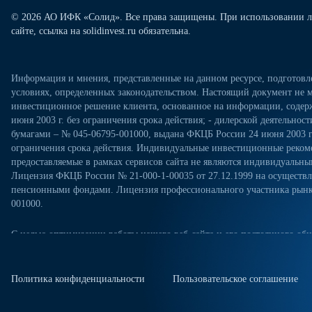
© 2026 АО ИФК «Солид». Все права защищены. При использовании л
сайте, ссылка на solidinvest.ru обязательна.
Информация и мнения, представленные на данном ресурсе, подготов
условиях, определенных законодательством. Настоящий документ не м
инвестиционное решение клиента, основанное на информации, содерж
июня 2003 г. без ограничения срока действия; - дилерской деятельно
бумагами – № 045-06795-001000, выдана ФКЦБ России 24 июня 2003 г.
ограничения срока действия. Индивидуальные инвестиционные рекоме
предоставляемые в рамках сервисов сайта не являются индивидуал
Лицензия ФКЦБ России № 21-000-1-00035 от 27.12.1999 на осущест
пенсионными фондами. Лицензия профессионального участника рынка
001000.
С целью оптимизации работы нашего веб-сайта и его постоянного обн
посещениях настоящего веб-сайта. Продолжая использовать наш веб-са
«Политикой конфиденциальности» в отношении обработки персональн
сайте. Куки-файлы — это небольшие файлы, которые сохраняются на ж
Политика конфиденциальности
Пользовательское соглашение
куки-файлы, измените настройки браузера.