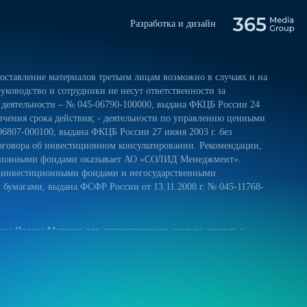
Разработка и дизайн
ставление материалов третьим лицам возможно в случаях и на
уководство и сотрудники не несут ответственности за
 деятельности – № 045-06790-100000, выдана ФКЦБ России 24
ничения срока действия; - деятельности по управлению ценными
06807-000100, выдана ФКЦБ России 27 июня 2003 г. без
оговора об инвестиционном консультировании. Рекомендации,
тиционными фондами оказывает АО «СОЛИД Менеджмент».
и инвестиционными фондами и негосударственными
умагами, выдана ФСФР России от 13.11.2008 г. № 045-11768-
ис Яндекс.Метрика для статистического анализа данных о
 и на обработку своих персональных данных в соответствии с
ниями к защите персональных данных обрабатываемых на нашем
ещение сайта более удобным. Если вы не хотите использовать