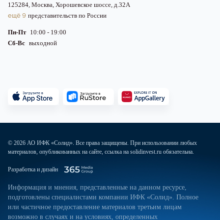
125284, Москва, Хорошевское шоссе, д.32А
ещё 9
представительств по России
Пн-Пт
10:00 - 19:00
Сб-Вс
выходной
© 2026 АО ИФК «Солид». Все права защищены. При использовании любых
материалов, опубликованных на сайте, ссылка на solidinvest.ru обязательна.
Разработка и дизайн
Информация и мнения, представленные на данном ресурсе,
подготовлены специалистами компании ИФК «Солид». Полное
или частичное предоставление материалов третьим лицам
возможно в случаях и на условиях, определенных