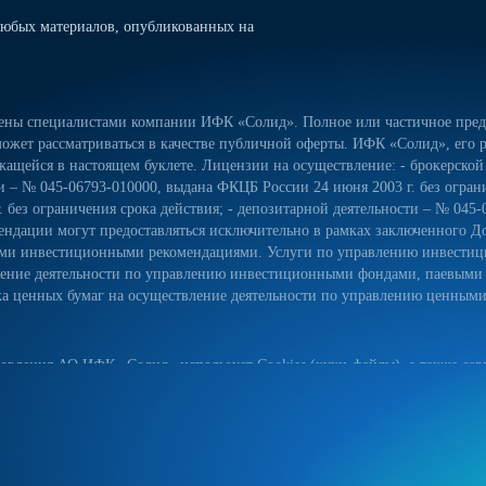
юбых материалов, опубликованных на
лены специалистами компании ИФК «Солид». Полное или частичное предо
ожет рассматриваться в качестве публичной оферты. ИФК «Солид», его р
ащейся в настоящем буклете. Лицензии на осуществление: - брокерской
сти – № 045-06793-010000, выдана ФКЦБ России 24 июня 2003 г. без огра
 без ограничения срока действия; - депозитарной деятельности – № 045-
ндации могут предоставляться исключительно в рамках заключенного Д
ьными инвестиционными рекомендациями. Услуги по управлению инвес
вление деятельности по управлению инвестиционными фондами, паевым
 ценных бумаг на осуществление деятельности по управлению ценными б
овления АО ИФК «Солид» использует Cookies (куки-файлы), а также серв
йт, вы соглашаетесь на использование куки-файлов, указанного сервиса
ых данных на сайте, а также с реализуемыми АО ИФК «Солид» требова
естком диске вашего устройства. Они облегчают навигацию и делают пос