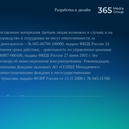
Разработка и дизайн
ставление материалов третьим лицам возможно в случаях и на
уководство и сотрудники не несут ответственности за
 деятельности – № 045-06790-100000, выдана ФКЦБ России 24
ничения срока действия; - деятельности по управлению ценными
06807-000100, выдана ФКЦБ России 27 июня 2003 г. без
оговора об инвестиционном консультировании. Рекомендации,
тиционными фондами оказывает АО «СОЛИД Менеджмент».
и инвестиционными фондами и негосударственными
умагами, выдана ФСФР России от 13.11.2008 г. № 045-11768-
ис Яндекс.Метрика для статистического анализа данных о
 и на обработку своих персональных данных в соответствии с
ниями к защите персональных данных обрабатываемых на нашем
ещение сайта более удобным. Если вы не хотите использовать