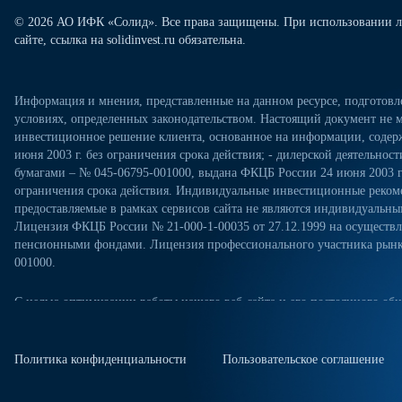
© 2026 АО ИФК «Солид». Все права защищены. При использовании л
сайте, ссылка на solidinvest.ru обязательна.
Информация и мнения, представленные на данном ресурсе, подготов
условиях, определенных законодательством. Настоящий документ не м
инвестиционное решение клиента, основанное на информации, содерж
июня 2003 г. без ограничения срока действия; - дилерской деятельно
бумагами – № 045-06795-001000, выдана ФКЦБ России 24 июня 2003 г.
ограничения срока действия. Индивидуальные инвестиционные рекоме
предоставляемые в рамках сервисов сайта не являются индивидуал
Лицензия ФКЦБ России № 21-000-1-00035 от 27.12.1999 на осущест
пенсионными фондами. Лицензия профессионального участника рынка
001000.
С целью оптимизации работы нашего веб-сайта и его постоянного обн
посещениях настоящего веб-сайта. Продолжая использовать наш веб-са
«Политикой конфиденциальности» в отношении обработки персональн
сайте. Куки-файлы — это небольшие файлы, которые сохраняются на ж
Политика конфиденциальности
Пользовательское соглашение
куки-файлы, измените настройки браузера.