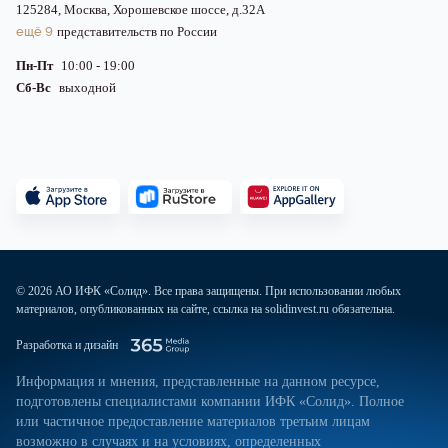
125284, Москва, Хорошевское шоссе, д.32А
ещё 9
представительств по России
Пн-Пт
10:00 - 19:00
Сб-Вс
выходной
© 2026 АО ИФК «Солид». Все права защищены. При использовании любых
материалов, опубликованных на сайте, ссылка на solidinvest.ru обязательна.
Разработка и дизайн
Информация и мнения, представленные на данном ресурсе,
подготовлены специалистами компании ИФК «Солид». Полное
или частичное предоставление материалов третьим лицам
возможно в случаях и на условиях, определенных