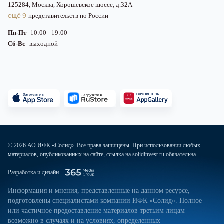
125284, Москва, Хорошевское шоссе, д.32А
ещё 9
представительств по России
Пн-Пт
10:00 - 19:00
Сб-Вс
выходной
© 2026 АО ИФК «Солид». Все права защищены. При использовании любых
материалов, опубликованных на сайте, ссылка на solidinvest.ru обязательна.
Разработка и дизайн
Информация и мнения, представленные на данном ресурсе,
подготовлены специалистами компании ИФК «Солид». Полное
или частичное предоставление материалов третьим лицам
возможно в случаях и на условиях, определенных