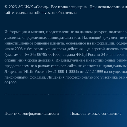
© 2026 АО ИФК «Солид». Все права защищены. При использовании л
сайте, ссылка на solidinvest.ru обязательна.
Информация и мнения, представленные на данном ресурсе, подготов
условиях, определенных законодательством. Настоящий документ не м
инвестиционное решение клиента, основанное на информации, содерж
июня 2003 г. без ограничения срока действия; - дилерской деятельно
бумагами – № 045-06795-001000, выдана ФКЦБ России 24 июня 2003 г.
ограничения срока действия. Индивидуальные инвестиционные рекоме
предоставляемые в рамках сервисов сайта не являются индивидуал
Лицензия ФКЦБ России № 21-000-1-00035 от 27.12.1999 на осущест
пенсионными фондами. Лицензия профессионального участника рынка
001000.
С целью оптимизации работы нашего веб-сайта и его постоянного обн
посещениях настоящего веб-сайта. Продолжая использовать наш веб-са
«Политикой конфиденциальности» в отношении обработки персональн
сайте. Куки-файлы — это небольшие файлы, которые сохраняются на ж
Политика конфиденциальности
Пользовательское соглашение
куки-файлы, измените настройки браузера.