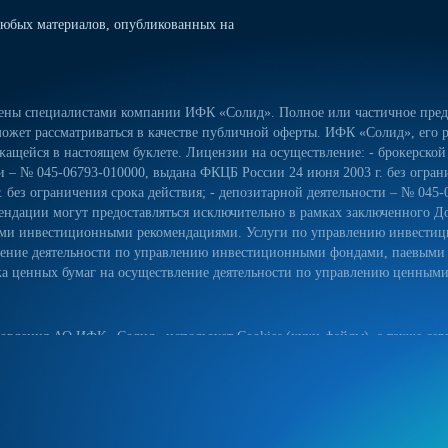
юбых материалов, опубликованных на
лены специалистами компании ИФК «Солид». Полное или частичное предо
ожет рассматриваться в качестве публичной оферты. ИФК «Солид», его р
ащейся в настоящем буклете. Лицензии на осуществление: - брокерской
сти – № 045-06793-010000, выдана ФКЦБ России 24 июня 2003 г. без огра
 без ограничения срока действия; - депозитарной деятельности – № 045-
ндации могут предоставляться исключительно в рамках заключенного Д
ьными инвестиционными рекомендациями. Услуги по управлению инвес
вление деятельности по управлению инвестиционными фондами, паевым
 ценных бумаг на осуществление деятельности по управлению ценными б
овления АО ИФК «Солид» использует Cookies (куки-файлы), а также серв
йт, вы соглашаетесь на использование куки-файлов, указанного сервиса
ых данных на сайте, а также с реализуемыми АО ИФК «Солид» требова
естком диске вашего устройства. Они облегчают навигацию и делают пос