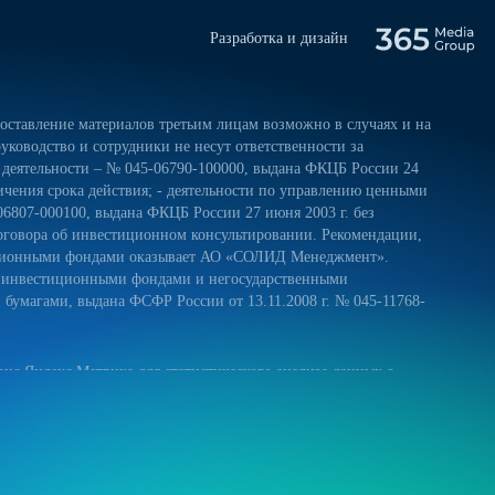
Разработка и дизайн
ставление материалов третьим лицам возможно в случаях и на
уководство и сотрудники не несут ответственности за
 деятельности – № 045-06790-100000, выдана ФКЦБ России 24
ничения срока действия; - деятельности по управлению ценными
06807-000100, выдана ФКЦБ России 27 июня 2003 г. без
оговора об инвестиционном консультировании. Рекомендации,
тиционными фондами оказывает АО «СОЛИД Менеджмент».
и инвестиционными фондами и негосударственными
умагами, выдана ФСФР России от 13.11.2008 г. № 045-11768-
ис Яндекс.Метрика для статистического анализа данных о
 и на обработку своих персональных данных в соответствии с
ниями к защите персональных данных обрабатываемых на нашем
ещение сайта более удобным. Если вы не хотите использовать