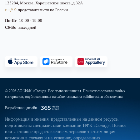
125284, Москва, Хорошевское шоссе, д.32А
ещё 9
представительств по России
Пн-Пт
10:00 - 19:00
Сб-Вс
выходной
© 2026 АО ИФК «Солид». Все права защищены. При использовании любых
материалов, опубликованных на сайте, ссылка на solidinvest.ru обязательна.
Разработка и дизайн
Информация и мнения, представленные на данном ресурсе,
подготовлены специалистами компании ИФК «Солид». Полное
или частичное предоставление материалов третьим лицам
возможно в случаях и на условиях, определенных