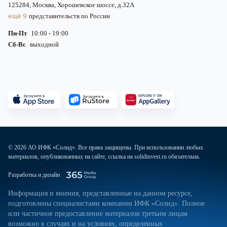
125284, Москва, Хорошевское шоссе, д.32А
ещё 9
представительств по России
Пн-Пт
10:00 - 19:00
Сб-Вс
выходной
© 2026 АО ИФК «Солид». Все права защищены. При использовании любых
материалов, опубликованных на сайте, ссылка на solidinvest.ru обязательна.
Разработка и дизайн
Информация и мнения, представленные на данном ресурсе,
подготовлены специалистами компании ИФК «Солид». Полное
или частичное предоставление материалов третьим лицам
возможно в случаях и на условиях, определенных