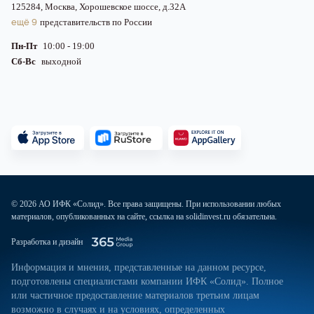
125284, Москва, Хорошевское шоссе, д.32А
ещё 9
представительств по России
Пн-Пт
10:00 - 19:00
Сб-Вс
выходной
© 2026 АО ИФК «Солид». Все права защищены. При использовании любых
материалов, опубликованных на сайте, ссылка на solidinvest.ru обязательна.
Разработка и дизайн
Информация и мнения, представленные на данном ресурсе,
подготовлены специалистами компании ИФК «Солид». Полное
или частичное предоставление материалов третьим лицам
возможно в случаях и на условиях, определенных