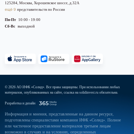
125284, Москва, Хорошевское шоссе, д.32А
ещё 9
представительств по России
Пн-Пт
10:00 - 19:00
Сб-Вс
выходной
© 2026 АО ИФК «Солид». Все права защищены. При использовании любых
материалов, опубликованных на сайте, ссылка на solidinvest.ru обязательна.
Разработка и дизайн
Информация и мнения, представленные на данном ресурсе,
подготовлены специалистами компании ИФК «Солид». Полное
или частичное предоставление материалов третьим лицам
возможно в случаях и на условиях, определенных