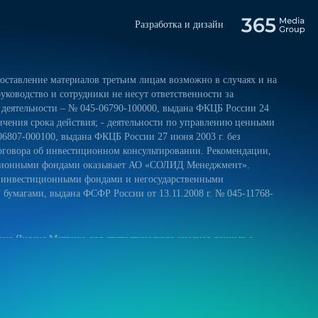
Разработка и дизайн
ставление материалов третьим лицам возможно в случаях и на
уководство и сотрудники не несут ответственности за
 деятельности – № 045-06790-100000, выдана ФКЦБ России 24
ничения срока действия; - деятельности по управлению ценными
06807-000100, выдана ФКЦБ России 27 июня 2003 г. без
оговора об инвестиционном консультировании. Рекомендации,
тиционными фондами оказывает АО «СОЛИД Менеджмент».
и инвестиционными фондами и негосударственными
умагами, выдана ФСФР России от 13.11.2008 г. № 045-11768-
ис Яндекс.Метрика для статистического анализа данных о
 и на обработку своих персональных данных в соответствии с
ниями к защите персональных данных обрабатываемых на нашем
ещение сайта более удобным. Если вы не хотите использовать