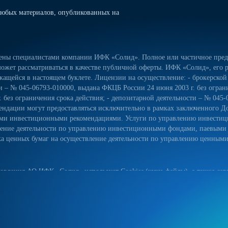
юбых материалов, опубликованных на
лены специалистами компании ИФК «Солид». Полное или частичное предо
ожет рассматриваться в качестве публичной оферты. ИФК «Солид», его р
ащейся в настоящем буклете. Лицензии на осуществление: - брокерской
сти – № 045-06793-010000, выдана ФКЦБ России 24 июня 2003 г. без огра
 без ограничения срока действия; - депозитарной деятельности – № 045-
ндации могут предоставляться исключительно в рамках заключенного Д
ьными инвестиционными рекомендациями. Услуги по управлению инвес
вление деятельности по управлению инвестиционными фондами, паевым
 ценных бумаг на осуществление деятельности по управлению ценными б
овления АО ИФК «Солид» использует Cookies (куки-файлы), а также серв
йт, вы соглашаетесь на использование куки-файлов, указанного сервиса
ых данных на сайте, а также с реализуемыми АО ИФК «Солид» требова
естком диске вашего устройства. Они облегчают навигацию и делают пос