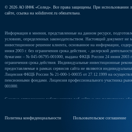
© 2026 АО ИФК «Солид». Все права защищены. При использовании л
сайте, ссылка на solidinvest.ru обязательна.
Информация и мнения, представленные на данном ресурсе, подготов
условиях, определенных законодательством. Настоящий документ не м
инвестиционное решение клиента, основанное на информации, содерж
июня 2003 г. без ограничения срока действия; - дилерской деятельно
бумагами – № 045-06795-001000, выдана ФКЦБ России 24 июня 2003 г.
ограничения срока действия. Индивидуальные инвестиционные рекоме
предоставляемые в рамках сервисов сайта не являются индивидуал
Лицензия ФКЦБ России № 21-000-1-00035 от 27.12.1999 на осущест
пенсионными фондами. Лицензия профессионального участника рынка
001000.
С целью оптимизации работы нашего веб-сайта и его постоянного обн
посещениях настоящего веб-сайта. Продолжая использовать наш веб-са
«Политикой конфиденциальности» в отношении обработки персональн
сайте. Куки-файлы — это небольшие файлы, которые сохраняются на ж
Политика конфиденциальности
Пользовательское соглашение
куки-файлы, измените настройки браузера.