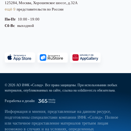
125284, Москва, Хорошевское шоссе, д.32А
ещё 9
представительств по России
Пн-Пт
10:00 - 19:00
Сб-Вс
выходной
© 2026 АО ИФК «Солид». Все права защищены. При использовании любых
материалов, опубликованных на сайте, ссылка на solidinvest.ru обязательна.
Разработка и дизайн
Информация и мнения, представленные на данном ресурсе,
подготовлены специалистами компании ИФК «Солид». Полное
или частичное предоставление материалов третьим лицам
возможно в случаях и на условиях, определенных