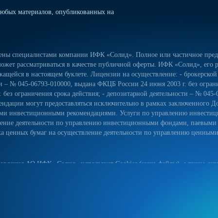
юбых материалов, опубликованных на
лены специалистами компании ИФК «Солид». Полное или частичное предо
ожет рассматриваться в качестве публичной оферты. ИФК «Солид», его р
ащейся в настоящем буклете. Лицензии на осуществление: - брокерской
сти – № 045-06793-010000, выдана ФКЦБ России 24 июня 2003 г. без огра
 без ограничения срока действия; - депозитарной деятельности – № 045-
ндации могут предоставляться исключительно в рамках заключенного Д
ьными инвестиционными рекомендациями. Услуги по управлению инвес
вление деятельности по управлению инвестиционными фондами, паевым
 ценных бумаг на осуществление деятельности по управлению ценными б
овления АО ИФК «Солид» использует Cookies (куки-файлы), а также серв
йт, вы соглашаетесь на использование куки-файлов, указанного сервиса
ых данных на сайте, а также с реализуемыми АО ИФК «Солид» требова
естком диске вашего устройства. Они облегчают навигацию и делают пос