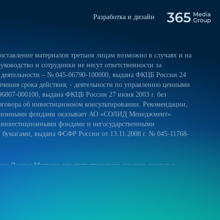
Разработка и дизайн
ставление материалов третьим лицам возможно в случаях и на
уководство и сотрудники не несут ответственности за
 деятельности – № 045-06790-100000, выдана ФКЦБ России 24
ничения срока действия; - деятельности по управлению ценными
06807-000100, выдана ФКЦБ России 27 июня 2003 г. без
оговора об инвестиционном консультировании. Рекомендации,
тиционными фондами оказывает АО «СОЛИД Менеджмент».
и инвестиционными фондами и негосударственными
умагами, выдана ФСФР России от 13.11.2008 г. № 045-11768-
ис Яндекс.Метрика для статистического анализа данных о
 и на обработку своих персональных данных в соответствии с
ниями к защите персональных данных обрабатываемых на нашем
ещение сайта более удобным. Если вы не хотите использовать