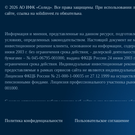
© 2026 АО ИФК «Солид». Все права защищены. При использовании л
сайте, ссылка на solidinvest.ru обязательна.
Информация и мнения, представленные на данном ресурсе, подготов
условиях, определенных законодательством. Настоящий документ не м
инвестиционное решение клиента, основанное на информации, содерж
июня 2003 г. без ограничения срока действия; - дилерской деятельно
бумагами – № 045-06795-001000, выдана ФКЦБ России 24 июня 2003 г.
ограничения срока действия. Индивидуальные инвестиционные рекоме
предоставляемые в рамках сервисов сайта не являются индивидуал
Лицензия ФКЦБ России № 21-000-1-00035 от 27.12.1999 на осущест
пенсионными фондами. Лицензия профессионального участника рынка
001000.
С целью оптимизации работы нашего веб-сайта и его постоянного обн
посещениях настоящего веб-сайта. Продолжая использовать наш веб-са
«Политикой конфиденциальности» в отношении обработки персональн
сайте. Куки-файлы — это небольшие файлы, которые сохраняются на ж
Политика конфиденциальности
Пользовательское соглашение
куки-файлы, измените настройки браузера.