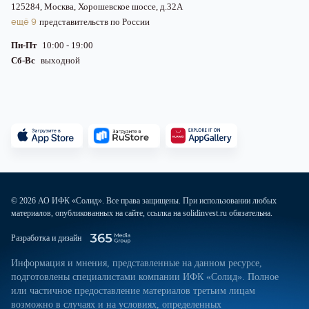
125284, Москва, Хорошевское шоссе, д.32А
ещё 9
представительств по России
Пн-Пт
10:00 - 19:00
Сб-Вс
выходной
© 2026 АО ИФК «Солид». Все права защищены. При использовании любых
материалов, опубликованных на сайте, ссылка на solidinvest.ru обязательна.
Разработка и дизайн
Информация и мнения, представленные на данном ресурсе,
подготовлены специалистами компании ИФК «Солид». Полное
или частичное предоставление материалов третьим лицам
возможно в случаях и на условиях, определенных