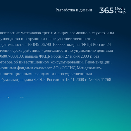
Разработка и дизайн
ставление материалов третьим лицам возможно в случаях и на
уководство и сотрудники не несут ответственности за
 деятельности – № 045-06790-100000, выдана ФКЦБ России 24
ничения срока действия; - деятельности по управлению ценными
06807-000100, выдана ФКЦБ России 27 июня 2003 г. без
оговора об инвестиционном консультировании. Рекомендации,
тиционными фондами оказывает АО «СОЛИД Менеджмент».
и инвестиционными фондами и негосударственными
умагами, выдана ФСФР России от 13.11.2008 г. № 045-11768-
ис Яндекс.Метрика для статистического анализа данных о
 и на обработку своих персональных данных в соответствии с
ниями к защите персональных данных обрабатываемых на нашем
ещение сайта более удобным. Если вы не хотите использовать