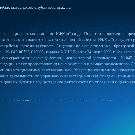
юбых материалов, опубликованных на
лены специалистами компании ИФК «Солид». Полное или частичное предо
ожет рассматриваться в качестве публичной оферты. ИФК «Солид», его р
ащейся в настоящем буклете. Лицензии на осуществление: - брокерской
сти – № 045-06793-010000, выдана ФКЦБ России 24 июня 2003 г. без огра
 без ограничения срока действия; - депозитарной деятельности – № 045-
ндации могут предоставляться исключительно в рамках заключенного Д
ьными инвестиционными рекомендациями. Услуги по управлению инвес
вление деятельности по управлению инвестиционными фондами, паевым
 ценных бумаг на осуществление деятельности по управлению ценными б
овления АО ИФК «Солид» использует Cookies (куки-файлы), а также серв
йт, вы соглашаетесь на использование куки-файлов, указанного сервиса
ых данных на сайте, а также с реализуемыми АО ИФК «Солид» требова
естком диске вашего устройства. Они облегчают навигацию и делают пос