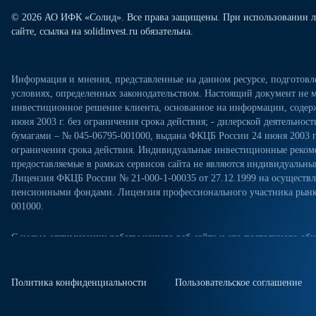
© 2026 АО ИФК «Солид». Все права защищены. При использовании л
сайте, ссылка на solidinvest.ru обязательна.
Информация и мнения, представленные на данном ресурсе, подготов
условиях, определенных законодательством. Настоящий документ не м
инвестиционное решение клиента, основанное на информации, содерж
июня 2003 г. без ограничения срока действия; - дилерской деятельно
бумагами – № 045-06795-001000, выдана ФКЦБ России 24 июня 2003 г.
ограничения срока действия. Индивидуальные инвестиционные рекоме
предоставляемые в рамках сервисов сайта не являются индивидуал
Лицензия ФКЦБ России № 21-000-1-00035 от 27.12.1999 на осущест
пенсионными фондами. Лицензия профессионального участника рынка
001000.
С целью оптимизации работы нашего веб-сайта и его постоянного обн
посещениях настоящего веб-сайта. Продолжая использовать наш веб-са
«Политикой конфиденциальности» в отношении обработки персональн
сайте. Куки-файлы — это небольшие файлы, которые сохраняются на ж
Политика конфиденциальности
Пользовательское соглашение
куки-файлы, измените настройки браузера.