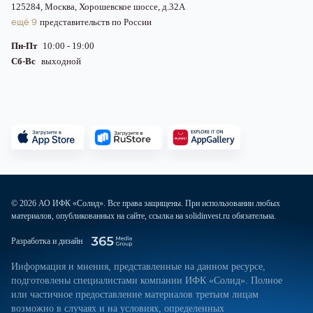
125284, Москва, Хорошевское шоссе, д.32А
ещё 9
представительств по России
Пн-Пт
10:00 - 19:00
Сб-Вс
выходной
© 2026 АО ИФК «Солид». Все права защищены. При использовании любых
материалов, опубликованных на сайте, ссылка на solidinvest.ru обязательна.
Разработка и дизайн
Информация и мнения, представленные на данном ресурсе,
подготовлены специалистами компании ИФК «Солид». Полное
или частичное предоставление материалов третьим лицам
возможно в случаях и на условиях, определенных