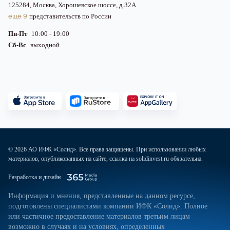
125284, Москва, Хорошевское шоссе, д.32А
ещё 9
представительств по России
Пн-Пт
10:00 - 19:00
Сб-Вс
выходной
© 2026 АО ИФК «Солид». Все права защищены. При использовании любых
материалов, опубликованных на сайте, ссылка на solidinvest.ru обязательна.
Разработка и дизайн
Информация и мнения, представленные на данном ресурсе,
подготовлены специалистами компании ИФК «Солид». Полное
или частичное предоставление материалов третьим лицам
возможно в случаях и на условиях, определенных