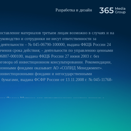
Разработка и дизайн
ставление материалов третьим лицам возможно в случаях и на
уководство и сотрудники не несут ответственности за
 деятельности – № 045-06790-100000, выдана ФКЦБ России 24
ничения срока действия; - деятельности по управлению ценными
06807-000100, выдана ФКЦБ России 27 июня 2003 г. без
оговора об инвестиционном консультировании. Рекомендации,
тиционными фондами оказывает АО «СОЛИД Менеджмент».
и инвестиционными фондами и негосударственными
умагами, выдана ФСФР России от 13.11.2008 г. № 045-11768-
ис Яндекс.Метрика для статистического анализа данных о
 и на обработку своих персональных данных в соответствии с
ниями к защите персональных данных обрабатываемых на нашем
ещение сайта более удобным. Если вы не хотите использовать