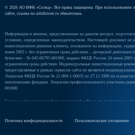
© 2026 АО ИФК «Солид». Все права защищены. При использовании л
сайте, ссылка на solidinvest.ru обязательна.
Информация и мнения, представленные на данном ресурсе, подготов
условиях, определенных законодательством. Настоящий документ не м
инвестиционное решение клиента, основанное на информации, содерж
июня 2003 г. без ограничения срока действия; - дилерской деятельно
бумагами – № 045-06795-001000, выдана ФКЦБ России 24 июня 2003 г.
ограничения срока действия. Индивидуальные инвестиционные рекоме
предоставляемые в рамках сервисов сайта не являются индивидуал
Лицензия ФКЦБ России № 21-000-1-00035 от 27.12.1999 на осущест
пенсионными фондами. Лицензия профессионального участника рынка
001000.
С целью оптимизации работы нашего веб-сайта и его постоянного обн
посещениях настоящего веб-сайта. Продолжая использовать наш веб-са
«Политикой конфиденциальности» в отношении обработки персональн
сайте. Куки-файлы — это небольшие файлы, которые сохраняются на ж
Политика конфиденциальности
Пользовательское соглашение
куки-файлы, измените настройки браузера.