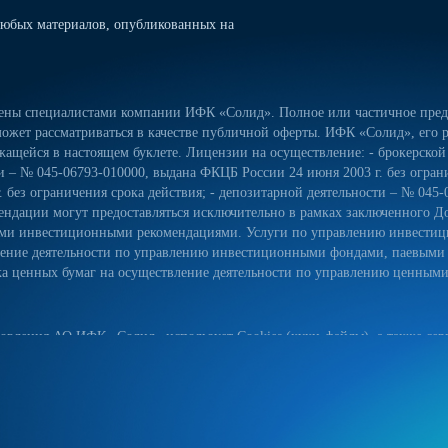
юбых материалов, опубликованных на
лены специалистами компании ИФК «Солид». Полное или частичное предо
ожет рассматриваться в качестве публичной оферты. ИФК «Солид», его р
ащейся в настоящем буклете. Лицензии на осуществление: - брокерской
сти – № 045-06793-010000, выдана ФКЦБ России 24 июня 2003 г. без огра
 без ограничения срока действия; - депозитарной деятельности – № 045-
ндации могут предоставляться исключительно в рамках заключенного Д
ьными инвестиционными рекомендациями. Услуги по управлению инвес
вление деятельности по управлению инвестиционными фондами, паевым
 ценных бумаг на осуществление деятельности по управлению ценными б
овления АО ИФК «Солид» использует Cookies (куки-файлы), а также серв
йт, вы соглашаетесь на использование куки-файлов, указанного сервиса
ых данных на сайте, а также с реализуемыми АО ИФК «Солид» требова
естком диске вашего устройства. Они облегчают навигацию и делают пос