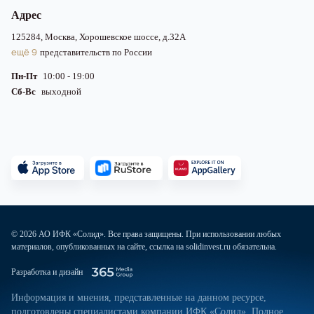
Адрес
125284, Москва, Хорошевское шоссе, д.32А
ещё 9
представительств по России
Пн-Пт
10:00 - 19:00
Сб-Вс
выходной
© 2026 АО ИФК «Солид». Все права защищены. При использовании любых
материалов, опубликованных на сайте, ссылка на solidinvest.ru обязательна.
Разработка и дизайн
Информация и мнения, представленные на данном ресурсе,
подготовлены специалистами компании ИФК «Солид». Полное