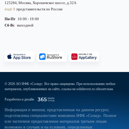
125284, Москва, Хорошевское шоссе, д.32А
ещё 9
представительств по России
Пн-Пт
10:00 - 19:00
Сб-Вс
выходной
© 2026 АО ИФК «Солид». Все права защищены. При использовании любых
материалов, опубликованных на сайте, ссылка на solidinvest.ru обязательна.
Разработка и дизайн
Информация и мнения, представленные на данном ресурсе,
подготовлены специалистами компании ИФК «Солид». Полное
или частичное предоставление материалов третьим лицам
возможно в случаях и на условиях, определенных