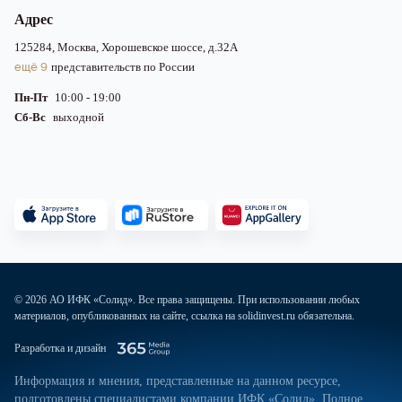
Адрес
125284, Москва, Хорошевское шоссе, д.32А
ещё 9
представительств по России
Пн-Пт
10:00 - 19:00
Сб-Вс
выходной
© 2026 АО ИФК «Солид». Все права защищены. При использовании любых
материалов, опубликованных на сайте, ссылка на solidinvest.ru обязательна.
Разработка и дизайн
Информация и мнения, представленные на данном ресурсе,
подготовлены специалистами компании ИФК «Солид». Полное