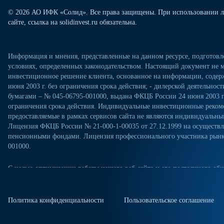
© 2026 АО ИФК «Солид». Все права защищены. При использовании л
сайте, ссылка на solidinvest.ru обязательна.
Информация и мнения, представленные на данном ресурсе, подготов
условиях, определенных законодательством. Настоящий документ не м
инвестиционное решение клиента, основанное на информации, содерж
июня 2003 г. без ограничения срока действия; - дилерской деятельно
бумагами – № 045-06795-001000, выдана ФКЦБ России 24 июня 2003 г.
ограничения срока действия. Индивидуальные инвестиционные рекоме
предоставляемые в рамках сервисов сайта не являются индивидуал
Лицензия ФКЦБ России № 21-000-1-00035 от 27.12.1999 на осущест
пенсионными фондами. Лицензия профессионального участника рынка
001000.
С целью оптимизации работы нашего веб-сайта и его постоянного обн
посещениях настоящего веб-сайта. Продолжая использовать наш веб-са
«Политикой конфиденциальности» в отношении обработки персональн
сайте. Куки-файлы — это небольшие файлы, которые сохраняются на ж
Политика конфиденциальности
Пользовательское соглашение
куки-файлы, измените настройки браузера.