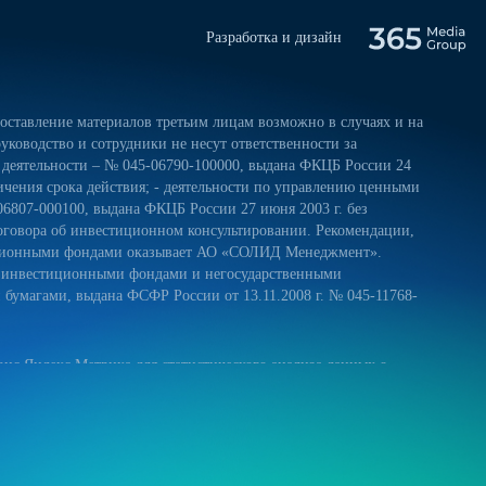
Разработка и дизайн
ставление материалов третьим лицам возможно в случаях и на
уководство и сотрудники не несут ответственности за
 деятельности – № 045-06790-100000, выдана ФКЦБ России 24
ничения срока действия; - деятельности по управлению ценными
06807-000100, выдана ФКЦБ России 27 июня 2003 г. без
оговора об инвестиционном консультировании. Рекомендации,
тиционными фондами оказывает АО «СОЛИД Менеджмент».
и инвестиционными фондами и негосударственными
умагами, выдана ФСФР России от 13.11.2008 г. № 045-11768-
ис Яндекс.Метрика для статистического анализа данных о
 и на обработку своих персональных данных в соответствии с
ниями к защите персональных данных обрабатываемых на нашем
ещение сайта более удобным. Если вы не хотите использовать