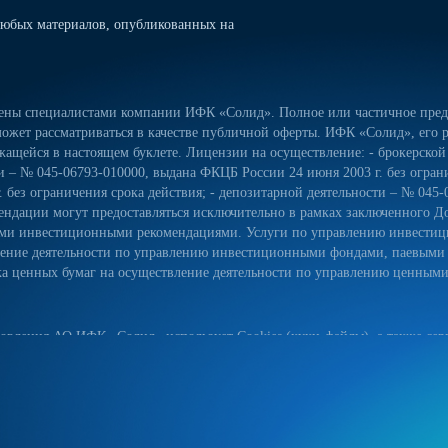
юбых материалов, опубликованных на
лены специалистами компании ИФК «Солид». Полное или частичное предо
ожет рассматриваться в качестве публичной оферты. ИФК «Солид», его р
ащейся в настоящем буклете. Лицензии на осуществление: - брокерской
сти – № 045-06793-010000, выдана ФКЦБ России 24 июня 2003 г. без огра
 без ограничения срока действия; - депозитарной деятельности – № 045-
ндации могут предоставляться исключительно в рамках заключенного Д
ьными инвестиционными рекомендациями. Услуги по управлению инвес
вление деятельности по управлению инвестиционными фондами, паевым
 ценных бумаг на осуществление деятельности по управлению ценными б
овления АО ИФК «Солид» использует Cookies (куки-файлы), а также серв
йт, вы соглашаетесь на использование куки-файлов, указанного сервиса
ых данных на сайте, а также с реализуемыми АО ИФК «Солид» требова
естком диске вашего устройства. Они облегчают навигацию и делают пос