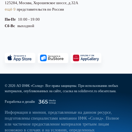
125284, Москва, Хорошевское шоссе, д.32А
ещё 9
представительств по России
Пн-Пт
10:00 - 19:00
Сб-Вс
выходной
© 2026 АО ИФК «Солид». Все права защищены. При использовании любых
материалов, опубликованных на сайте, ссылка на solidinvest.ru обязательна.
Разработка и дизайн
Информация и мнения, представленные на данном ресурсе,
подготовлены специалистами компании ИФК «Солид». Полное
или частичное предоставление материалов третьим лицам
возможно в случаях и на условиях, определенных