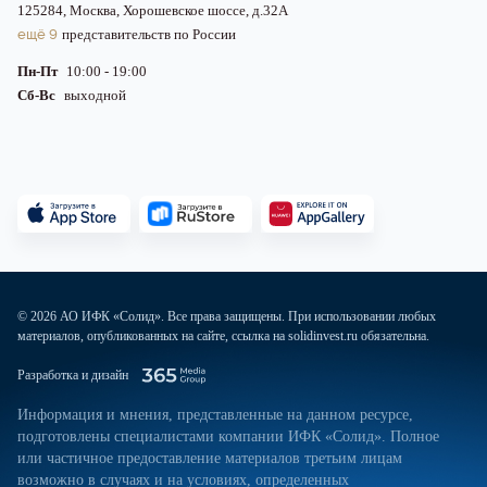
125284, Москва, Хорошевское шоссе, д.32А
ещё 9
представительств по России
Пн-Пт
10:00 - 19:00
Сб-Вс
выходной
© 2026 АО ИФК «Солид». Все права защищены. При использовании любых
материалов, опубликованных на сайте, ссылка на solidinvest.ru обязательна.
Разработка и дизайн
Информация и мнения, представленные на данном ресурсе,
подготовлены специалистами компании ИФК «Солид». Полное
или частичное предоставление материалов третьим лицам
возможно в случаях и на условиях, определенных