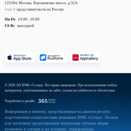
125284, Москва, Хорошевское шоссе, д.32А
ещё 9
представительств по России
Пн-Пт
10:00 - 19:00
Сб-Вс
выходной
© 2026 АО ИФК «Солид». Все права защищены. При использовании любых
материалов, опубликованных на сайте, ссылка на solidinvest.ru обязательна.
Разработка и дизайн
Информация и мнения, представленные на данном ресурсе,
подготовлены специалистами компании ИФК «Солид». Полное
или частичное предоставление материалов третьим лицам
возможно в случаях и на условиях, определенных