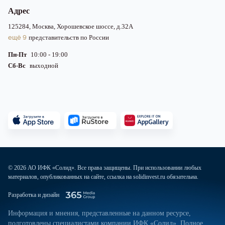
Адрес
125284, Москва, Хорошевское шоссе, д.32А
ещё 9
представительств по России
Пн-Пт
10:00 - 19:00
Сб-Вс
выходной
© 2026 АО ИФК «Солид». Все права защищены. При использовании любых
материалов, опубликованных на сайте, ссылка на solidinvest.ru обязательна.
Разработка и дизайн
Информация и мнения, представленные на данном ресурсе,
подготовлены специалистами компании ИФК «Солид». Полное