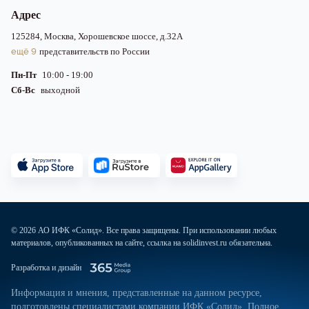
Адрес
125284, Москва, Хорошевское шоссе, д.32А
ещё 9
представительств по России
Пн-Пт
10:00 - 19:00
Сб-Вс
выходной
© 2026 АО ИФК «Солид». Все права защищены. При использовании любых
материалов, опубликованных на сайте, ссылка на solidinvest.ru обязательна.
Разработка и дизайн
Информация и мнения, представленные на данном ресурсе,
подготовлены специалистами компании ИФК «Солид». Полное