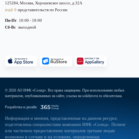
125284, Москва, Хорошевское шоссе, д.32А
ещё 9
представительств по России
Пн-Пт
10:00 - 19:00
Сб-Вс
выходной
© 2026 АО ИФК «Солид». Все права защищены. При использовании любых
материалов, опубликованных на сайте, ссылка на solidinvest.ru обязательна.
Разработка и дизайн
Информация и мнения, представленные на данном ресурсе,
подготовлены специалистами компании ИФК «Солид». Полное
или частичное предоставление материалов третьим лицам
возможно в случаях и на условиях, определенных