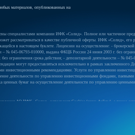
юбых материалов, опубликованных на
лены специалистами компании ИФК «Солид». Полное или частичное предо
ожет рассматриваться в качестве публичной оферты. ИФК «Солид», его р
ащейся в настоящем буклете. Лицензии на осуществление: - брокерской
сти – № 045-06793-010000, выдана ФКЦБ России 24 июня 2003 г. без огра
 без ограничения срока действия; - депозитарной деятельности – № 045-
ндации могут предоставляться исключительно в рамках заключенного Д
ьными инвестиционными рекомендациями. Услуги по управлению инвес
вление деятельности по управлению инвестиционными фондами, паевым
 ценных бумаг на осуществление деятельности по управлению ценными б
овления АО ИФК «Солид» использует Cookies (куки-файлы), а также серв
йт, вы соглашаетесь на использование куки-файлов, указанного сервиса
ых данных на сайте, а также с реализуемыми АО ИФК «Солид» требова
естком диске вашего устройства. Они облегчают навигацию и делают пос