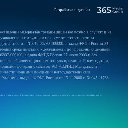
Разработка и дизайн
ставление материалов третьим лицам возможно в случаях и на
уководство и сотрудники не несут ответственности за
 деятельности – № 045-06790-100000, выдана ФКЦБ России 24
ничения срока действия; - деятельности по управлению ценными
06807-000100, выдана ФКЦБ России 27 июня 2003 г. без
оговора об инвестиционном консультировании. Рекомендации,
тиционными фондами оказывает АО «СОЛИД Менеджмент».
и инвестиционными фондами и негосударственными
умагами, выдана ФСФР России от 13.11.2008 г. № 045-11768-
ис Яндекс.Метрика для статистического анализа данных о
 и на обработку своих персональных данных в соответствии с
ниями к защите персональных данных обрабатываемых на нашем
ещение сайта более удобным. Если вы не хотите использовать