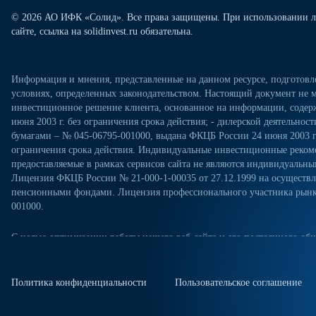
© 2026 АО ИФК «Солид». Все права защищены. При использовании л
сайте, ссылка на solidinvest.ru обязательна.
Информация и мнения, представленные на данном ресурсе, подготов
условиях, определенных законодательством. Настоящий документ не м
инвестиционное решение клиента, основанное на информации, содерж
июня 2003 г. без ограничения срока действия; - дилерской деятельно
бумагами – № 045-06795-001000, выдана ФКЦБ России 24 июня 2003 г.
ограничения срока действия. Индивидуальные инвестиционные рекоме
предоставляемые в рамках сервисов сайта не являются индивидуал
Лицензия ФКЦБ России № 21-000-1-00035 от 27.12.1999 на осущест
пенсионными фондами. Лицензия профессионального участника рынка
001000.
С целью оптимизации работы нашего веб-сайта и его постоянного обн
посещениях настоящего веб-сайта. Продолжая использовать наш веб-са
«Политикой конфиденциальности» в отношении обработки персональн
сайте. Куки-файлы — это небольшие файлы, которые сохраняются на ж
Политика конфиденциальности
Пользовательское соглашение
куки-файлы, измените настройки браузера.