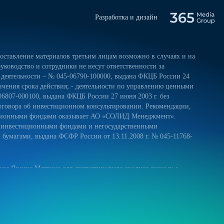
Разработка и дизайн
ставление материалов третьим лицам возможно в случаях и на
уководство и сотрудники не несут ответственности за
 деятельности – № 045-06790-100000, выдана ФКЦБ России 24
ничения срока действия; - деятельности по управлению ценными
06807-000100, выдана ФКЦБ России 27 июня 2003 г. без
оговора об инвестиционном консультировании. Рекомендации,
тиционными фондами оказывает АО «СОЛИД Менеджмент».
и инвестиционными фондами и негосударственными
умагами, выдана ФСФР России от 13.11.2008 г. № 045-11768-
ис Яндекс.Метрика для статистического анализа данных о
 и на обработку своих персональных данных в соответствии с
ниями к защите персональных данных обрабатываемых на нашем
ещение сайта более удобным. Если вы не хотите использовать