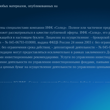
юбых материалов, опубликованных на
лены специалистами компании ИФК «Солид». Полное или частичное предо
ожет рассматриваться в качестве публичной оферты. ИФК «Солид», его р
ащейся в настоящем буклете. Лицензии на осуществление: - брокерской
сти – № 045-06793-010000, выдана ФКЦБ России 24 июня 2003 г. без огра
 без ограничения срока действия; - депозитарной деятельности – № 045-
ндации могут предоставляться исключительно в рамках заключенного Д
ьными инвестиционными рекомендациями. Услуги по управлению инвес
вление деятельности по управлению инвестиционными фондами, паевым
 ценных бумаг на осуществление деятельности по управлению ценными б
овления АО ИФК «Солид» использует Cookies (куки-файлы), а также серв
йт, вы соглашаетесь на использование куки-файлов, указанного сервиса
ых данных на сайте, а также с реализуемыми АО ИФК «Солид» требова
естком диске вашего устройства. Они облегчают навигацию и делают пос