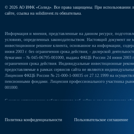
© 2026 АО ИФК «Солид». Все права защищены. При использовании л
сайте, ссылка на solidinvest.ru обязательна.
Информация и мнения, представленные на данном ресурсе, подготов
условиях, определенных законодательством. Настоящий документ не м
инвестиционное решение клиента, основанное на информации, содерж
июня 2003 г. без ограничения срока действия; - дилерской деятельно
бумагами – № 045-06795-001000, выдана ФКЦБ России 24 июня 2003 г.
ограничения срока действия. Индивидуальные инвестиционные рекоме
предоставляемые в рамках сервисов сайта не являются индивидуал
Лицензия ФКЦБ России № 21-000-1-00035 от 27.12.1999 на осущест
пенсионными фондами. Лицензия профессионального участника рынка
001000.
С целью оптимизации работы нашего веб-сайта и его постоянного обн
посещениях настоящего веб-сайта. Продолжая использовать наш веб-са
«Политикой конфиденциальности» в отношении обработки персональн
сайте. Куки-файлы — это небольшие файлы, которые сохраняются на ж
Политика конфиденциальности
Пользовательское соглашение
куки-файлы, измените настройки браузера.